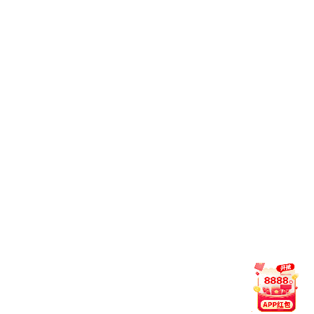
此外，这种“以身作则”的精神会提升整个团队在面对
困难时团结一致，共同拼搏的氛围。当其他球员看到
核心成员为了集体利益而舍弃个人利益时，他们也会
受到鼓舞，更加努力训练，提高自身竞技状态，为争
冠而战。
同时，通过这种方式建立起来的新阵容，不仅仅是在
纸面上的数据提升，更重要的是能够形成良好的化学
反应，使得新老交替之间更加顺畅，让整个团队充满
活力。这对于任何想要争夺总冠军目标的球队而言，
都至关重要。
4、这一行为塑造团队文化
在现代体育界，积极向上的团队文化往往成为成功不