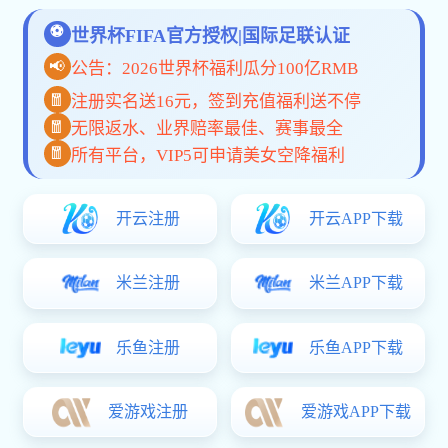
追梦愿降薪助球队引援手握2770
万球员选项的背后故事