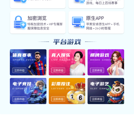
场上的表现，更要为年轻球员树立榜样，引导他们融
入团队，因此，他做出了愿意降薪来支持球队引援的
重要决定。
2、降薪决定背后的考虑
在NBA中，薪水通常是球员选择留队或转会的重要因
素之一。然而，对于追梦来说，他所做出的降薪选择
并非单纯出于经济利益，而是基于对球队未来发展的
深思熟虑。首先，他希望通过降低自己的薪水，为球
队腾出更多空间，以便能够签下更具实力的新援，从
而增强整体竞争力。
其次，这一举动也表明了他对管理层及教练组决策能
力的信任。追梦清楚地认识到，在当前竞争激烈的环
境下，仅依靠现有阵容无法保证持续胜利，因此，他