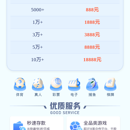
1、追梦的职业生涯与成就
追梦格林自进入NBA以来，就以其全面的球技和强烈
的竞争意识受到广泛关注。他在2012年被勇士队选
中，并迅速成为球队不可或缺的一部分。凭借出色的
防守能力以及出众的传球视野，追梦不仅为球队贡献
了稳定的得分，还多次入选全明星阵容。
除了个人荣誉外，追梦还参与并见证了勇士队多个赛
季辉煌时刻。他与斯蒂芬·库里和克莱·汤普森组成了
“水花兄弟”组合，带领勇士赢得多次总冠军。这种成
功让他深知团队合作的重要性，也使他更加珍惜与队
友们共同奋斗的机会。
然而，随着时间的发展，球队面临着重建和引援的问
题。作为一名老将，追梦意识到自己的角色不仅仅是