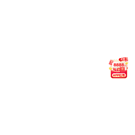
借个人技术帮助球队逆转局势或锁定胜局。他们用实
际行动证明了自身价值，也提升了整个团队士气，让
其他队友更加坚定信心，全力以赴追求胜利。
此外，这些优秀球员还承担起了领导责任，在比赛中
激励队友并引导年轻选手快速成长。这种传承不仅增
强了球队凝聚力，更为未来的发展打下了基础，使得
这支豪华阵容不断焕发新的活力。
4、国际舞台上的影响力
作为欧洲足坛的一支劲旅，巴黎圣日耳曼无疑拥有广
泛的国际影响力。他们不仅吸引着大量粉丝，也成为
许多青少年心目中的偶像。在这个过程中，他们所传
达出的拼搏精神和团队合作意识，对年轻一代产生积
极影响。