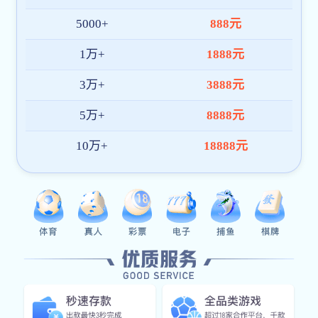
1、意甲与英超球队表现
本赛季，意甲和英超球队在各自联赛中的表现引人瞩
目。意甲方面，尤文图斯、AC米兰以及国际米兰等传
统豪门均展现出回暖趋势。这些球队凭借丰富的比赛
经验和历史底蕴，在关键时刻屡屡把握住机会，逐渐
逼近积分榜前列。他们通过稳定的阵容配置和战术调
整，积极备战每场比赛，为争取欧冠席位打下坚实基
础。
相比之下，英超联赛则更加竞争激烈，多支球队如曼
城、利物浦和阿森纳等，都显示出了强大的实力。这
些队伍不仅在国内联赛中交锋频繁，还需要应对多线
作战带来的压力。然而，他们凭借深厚的人才储备以