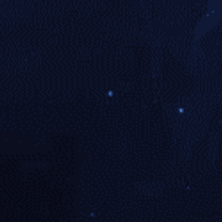
上一篇：
罗马俱乐部持续关注国米后卫卡洛…
热榜精选
#1
#2