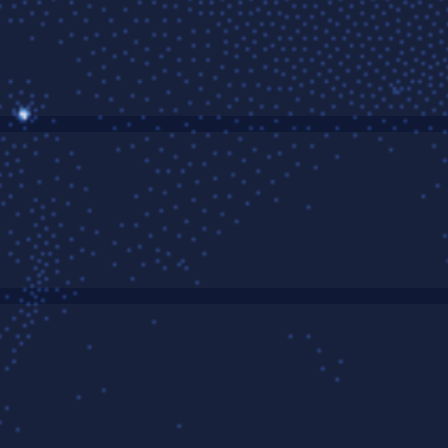
言论称科尔被限制实属搞笑他常被放
2026-06-17 00:30
33 次阅读
首页
/
体育头条
士队的球员小里对追梦格林的言论进行了反击，称科尔教练被限
择不出手。此事件引发了广泛关注和讨论，尤其是在勇士队内部
入分析小里的反击言论，包括球队战术因素、球员心理状态、媒