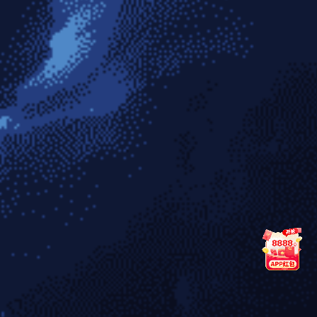
或困扰期的运动员而
保护自己的同伴，同时
自己的表现受到质疑，
的负担。同时，这也提
着至关重要的角色。无
自身的数据或表现，而
实背后隐藏的是一种希