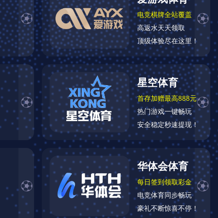
空却选择不出手
制实属搞笑，因为他常
，以及勇士球迷之间。
体舆论影响以及团队合