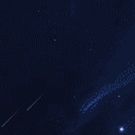
2、球员心
其次，谈及心态问题
球员频繁遭受放空却
对于科尔来说，他作
或其他队友在这种情
一种呼吁，希望能够
同时，在赛季中的压
手。因此，小里的言
之间的心理状态，使
3、媒体舆
第三个方面则涉及媒
众对某名球员或者整