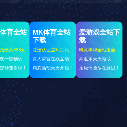
复杂关系与相互理解。
帅，他一直以来都致力
的情况作出灵活应变，
刻，如果对方防守重点
浪费良机。因此，小里
分配进攻责任，让每个
也正是小里想要指出的