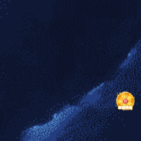
员的表现。当一名优秀
虑情绪。
而，如果小里认为自己
下，小里的反击其实是
面对空位时难以果断出
，即如何调节团队成员
繁传播，就容易造成公
无疑为外界提供了继续